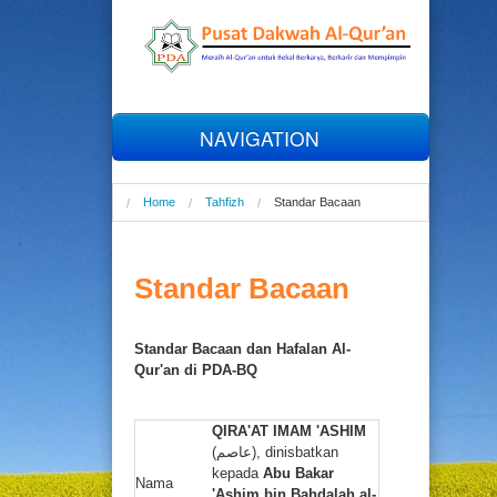
NAVIGATION
Home
Home
Tahfizh
Standar Bacaan
Profil
Standar Bacaan
Al-Qur'an
Standar Bacaan dan Hafalan Al-
Tahfizh
Qur'an di PDA-BQ
Talaqqi
QIRA'AT IMAM 'ASHIM
(عاصم), dinisbatkan
kepada
Abu Bakar
Online
Nama
'Ashim bin Bahdalah al-