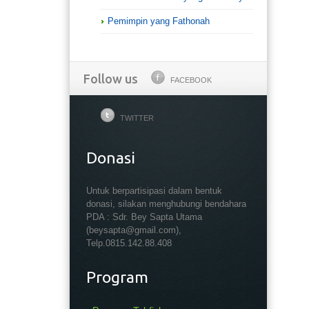
Pemimpin yang Fathonah
Follow us
FACEBOOK
TWITTER
Donasi
Untuk berpartisipasi dalam bentuk
donasi, silakan menghubungi bendahara
PDA : Sdr. Bey Sapta Utama
(beysapta@gmail.com),
Telp.0815.142.88.408
Program