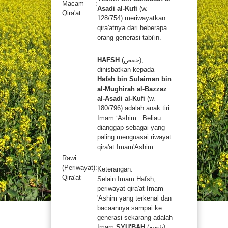
Macam
:
Asadi al-Kufi
(w.
Qira'at
Artikel
128/754) meriwayatkan
qira'atnya dari beberapa
orang generasi tabi'in.
Donasi
HAFSH
(حفص),
dinisbatkan kepada
Newsletter
Hafsh bin Sulaiman bin
al-Mughirah al-Bazzaz
Buku
al-Asadi al-Kufi
(w.
180/796) adalah anak tiri
Imam ‘Ashim. Beliau
Kontak
dianggap sebagai yang
paling menguasai riwayat
qira'at Imam'Ashim.
Rawi
(Periwayat)
:
Keterangan:
Qira'at
Selain Imam Hafsh,
periwayat qira'at Imam
'Ashim yang terkenal dan
bacaannya sampai ke
generasi sekarang adalah
Imam
SYU'BAH
(شعبة),