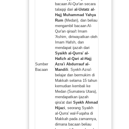
bacaan Al-Qur'an secara
talaqqi dari
al-Ustatz al-
Hajj Muhammad Yahya
Rum
(Medan), dan beliau
mengambil bacaan Al-
Qur'an qiraa't Imam
'Ashim, diriwayatkan oleh
Imam Hafsh, dan
mendapat ijazah dari
Syaikh al-Qurra' al-
Hafizh al-Qari al-Hajj
Sumber
Azra'i Abdurrauf al-
:
Bacaan
Mandili
. Syekh Azra'i
belajar dan bermukim di
Makkah selama 15 tahun
kemudian kembali ke
Medan (Sumatera Utara),
mendapatkan ijazah
qira'at dari
Syekh Ahmad
Hijazi
, seorang Syaikh
al-Qurra' wal-Fuqaha di
Makkah pada zamannya,
dimana bacaan beliau