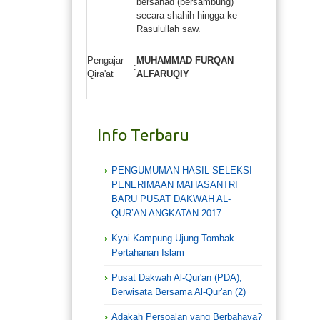
bersanad (bersambung)
secara shahih hingga ke
Rasulullah saw.
Pengajar
MUHAMMAD FURQAN
:
Qira'at
ALFARUQIY
Info Terbaru
PENGUMUMAN HASIL SELEKSI
PENERIMAAN MAHASANTRI
BARU PUSAT DAKWAH AL-
QUR’AN ANGKATAN 2017
Kyai Kampung Ujung Tombak
Pertahanan Islam
Pusat Dakwah Al-Qur'an (PDA),
Berwisata Bersama Al-Qur'an (2)
Adakah Persoalan yang Berbahaya?