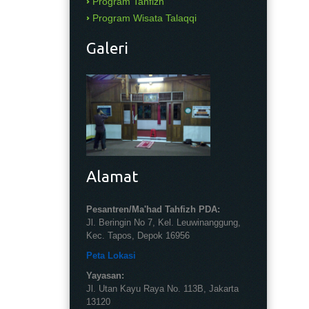
Program Tahfizh
Program Wisata Talaqqi
Galeri
Alamat
Pesantren/Ma'had Tahfizh PDA:
Jl. Beringin No 7, Kel. Leuwinanggung,
Kec. Tapos, Depok 16956
Peta Lokasi
Yayasan:
Jl. Utan Kayu Raya No. 113B, Jakarta
13120