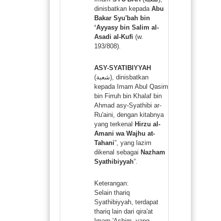
dinisbatkan kepada
Abu
Bakar Syu'bah bin
‘Ayyasy bin Salim al-
Asadi al-Kufi
(w.
193/808).
ASY-SYATIBIYYAH
(شعبة), dinisbatkan
kepada Imam Abul Qasim
bin Firruh bin Khalaf bin
Ahmad asy-Syathibi ar-
Ru'aini, dengan kitabnya
yang terkenal
Hirzu al-
Amani wa Wajhu at-
Tahani
”, yang lazim
dikenal sebagai
Nazham
Syathibiyyah
”.
Keterangan:
Selain thariq
Syathibiyyah, terdapat
thariq lain dari qira'at
Imam 'Ashim, yang