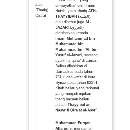
Jalur
diriwayatkan oleh Imam
(Thariq)
:
Hafsh, yakni thariq
ATH-
Qira'at
THAYYIBAH
(الطيبة),
atau disebut juga
AL-
JAZARI
(الجزري),
dinisbatkan kepada
Imam Muhammad bin
Muhammad bin
Muhammad bin 'Ali bin
Yusuf al-Jazari
, seorang
syaikh al-qurra' di zaman.
Beliau dilahirkan di
Damaskus pada tahun
751 H dan wafat di kota
Syiraz pada tahun 833 H.
Kitab beliau yang terkenal
yang menjadi rujukan
thariq bacaan beliau
adalah
Thayyibat an-
Nasyr fi Qira'at al-Asyr
”.
Muhammad Furqan
Alfaruqiy
, mengambil