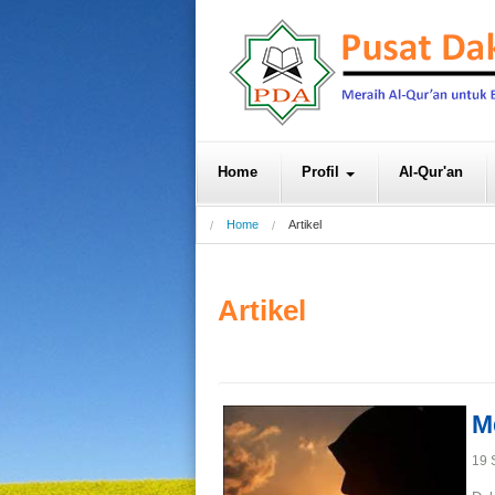
Home
Profil
Al-Qur'an
Home
Artikel
Artikel
M
19 