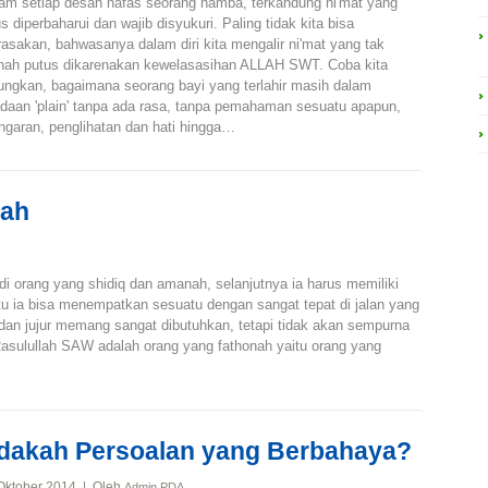
am setiap desah nafas seorang hamba, terkandung ni'mat yang
us diperbaharui dan wajib disyukuri. Paling tidak kita bisa
asakan, bahwasanya dalam diri kita mengalir ni'mat yang tak
nah putus dikarenakan kewelasasihan ALLAH SWT. Coba kita
ungkan, bagaimana seorang bayi yang terlahir masih dalam
daan 'plain' tanpa ada rasa, tanpa pemahaman sesuatu apapun,
aran, penglihatan dan hati hingga…
nah
 orang yang shidiq dan amanah, selanjutnya ia harus memiliki
u ia bisa menempatkan sesuatu dengan sangat tepat di jalan yang
dan jujur memang sangat dibutuhkan, tetapi tidak akan sempurna
Rasulullah SAW adalah orang yang fathonah yaitu orang yang
dakah Persoalan yang Berbahaya?
Oktober 2014 | Oleh
Admin PDA