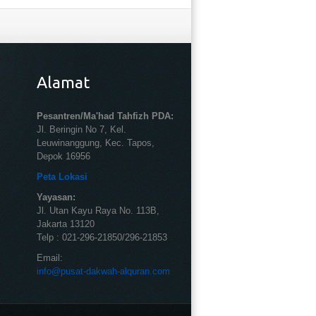
Alamat
Pesantren/Ma'had Tahfizh PDA:
Jl. Beringin No 7, Kel.
Leuwinanggung, Kec. Tapos,
Depok 16956
Peta Lokasi
Yayasan:
Jl. Utan Kayu Raya No. 113B,
Jakarta 13120
Telp : 021-296-21850/296-21853
Email:
info@pusat-dakwah-alquran.com