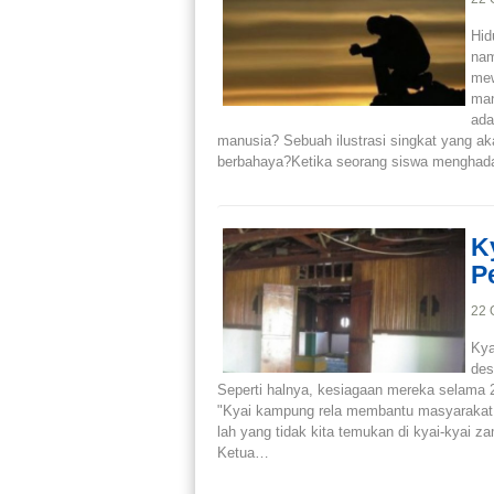
Hid
nam
mew
man
ada
manusia? Sebuah ilustrasi singkat yang ak
berbahaya?Ketika seorang siswa mengha
K
P
22 
Kya
des
Seperti halnya, kesiagaan mereka selama
"Kyai kampung rela membantu masyarakat k
lah yang tidak kita temukan di kyai-kyai z
Ketua…