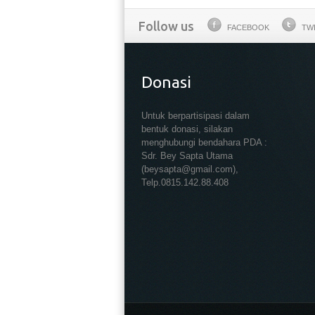
Follow us
FACEBOOK
TW
Donasi
Untuk berpartisipasi dalam
bentuk donasi, silakan
menghubungi bendahara PDA :
Sdr. Bey Sapta Utama
(beysapta@gmail.com),
Telp.0815.142.88.408