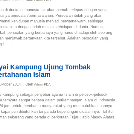
up di dunia ini manusia tak akan pernah terlepas dengan yang
anya persoalan/permasalahan. Persoalan itulah yang akan
arnai kehidupan manusia menjadi berwarna-warni sehingga
usia bisa dengan indah melalui kehidupan di dunia. Namun,
kah persoalan yang berbahaya yang harus dihadapi oleh seorang
an menjawab pertanyaan kita tersebut. Adakah persoalan yang
dapi…
yai Kampung Ujung Tombak
ertahanan Islam
Oktober 2014 | Oleh
Admin PDA
i kampung sebagai penyebar agama Islam di pelosok-pelosok
a ternyata sangat berjasa dalam perkembangan Islam di Indonesia.
 24 jam untuk membantu masyarakat yang membutuhkan jasanya.
apanpun dibutuhkan tanpa ada kepentingan didalamnya. Hal itu
aman sekarang yang berada di perkotaan,” ujar Habib Masdy Alatas,