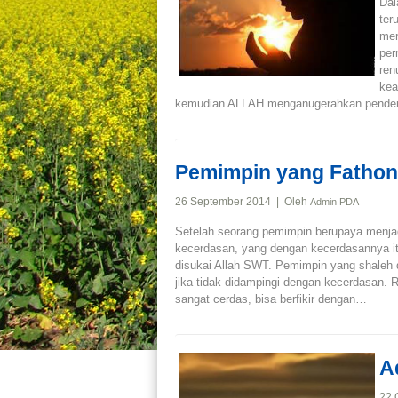
Dal
ter
mer
per
ren
kea
kemudian ALLAH menganugerahkan pendeng
Pemimpin yang Fatho
26 September 2014 | Oleh
Admin PDA
Setelah seorang pemimpin berupaya menjadi
kecerdasan, yang dengan kecerdasannya it
disukai Allah SWT. Pemimpin yang shaleh 
jika tidak didampingi dengan kecerdasan. 
sangat cerdas, bisa berfikir dengan…
A
22 