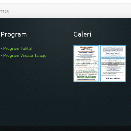
ITTER
Program
Galeri
Program Tahfizh
Program Wisata Talaqqi