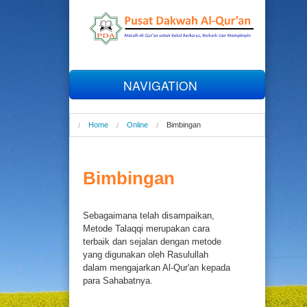
NAVIGATION
Home
Home
Online
Bimbingan
Profil
Bimbingan
Al-Qur'an
Sebagaimana telah disampaikan,
Tahfizh
Metode Talaqqi merupakan cara
terbaik dan sejalan dengan metode
yang digunakan oleh Rasulullah
Talaqqi
dalam mengajarkan Al-Qur'an kepada
para Sahabatnya.
Online