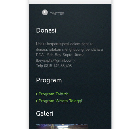
TWITTER
Donasi
Untuk berpartisipasi dalam bentuk
donasi, silakan menghubungi bendahara
PDA : Sdr. Bey Sapta Utama
(beysapta@gmail.com),
Telp.0815.142.88.408
Program
Program Tahfizh
Program Wisata Talaqqi
Galeri