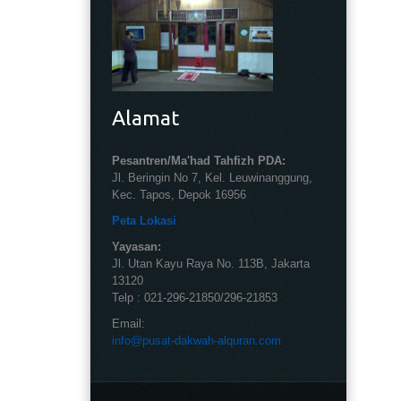
Alamat
Pesantren/Ma'had Tahfizh PDA:
Jl. Beringin No 7, Kel. Leuwinanggung,
Kec. Tapos, Depok 16956
Peta Lokasi
Yayasan:
Jl. Utan Kayu Raya No. 113B, Jakarta
13120
Telp : 021-296-21850/296-21853
Email:
info@pusat-dakwah-alquran.com