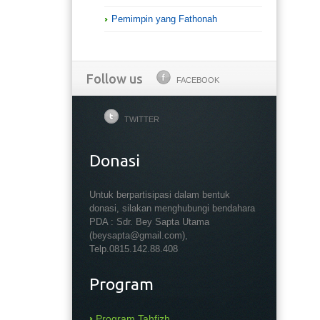
Pemimpin yang Fathonah
Follow us
FACEBOOK
TWITTER
Donasi
Untuk berpartisipasi dalam bentuk
donasi, silakan menghubungi bendahara
PDA : Sdr. Bey Sapta Utama
(beysapta@gmail.com),
Telp.0815.142.88.408
Program
Program Tahfizh