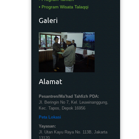
Program Wisata Talaqqi
Galeri
Alamat
Pesantren/Ma'had Tahfizh PDA:
Jl. Beringin No 7, Kel. Leuwinanggung,
Kec. Tapos, Depok 16956
Peta Lokasi
Yayasan:
Jl. Utan Kayu Raya No. 113B, Jakarta
13120