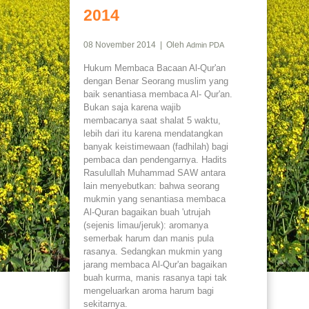
2014
Artikel
08 November 2014 | Oleh
Admin PDA
Donasi
Hukum Membaca Bacaan Al-Qur'an
dengan Benar Seorang muslim yang
baik senantiasa membaca Al- Qur'an.
Newsletter
Bukan saja karena wajib
membacanya saat shalat 5 waktu,
Buku
lebih dari itu karena mendatangkan
banyak keistimewaan (fadhilah) bagi
pembaca dan pendengarnya. Hadits
Kontak
Rasulullah Muhammad SAW antara
lain menyebutkan: bahwa seorang
mukmin yang senantiasa membaca
Al-Quran bagaikan buah 'utrujah
(sejenis limau/jeruk): aromanya
semerbak harum dan manis pula
rasanya. Sedangkan mukmin yang
jarang membaca Al-Qur'an bagaikan
buah kurma, manis rasanya tapi tak
mengeluarkan aroma harum bagi
sekitarnya.