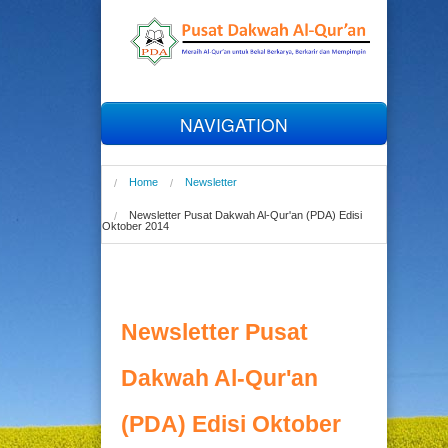
NAVIGATION
Home
Home
Newsletter
Newsletter Pusat Dakwah Al-Qur'an (PDA) Edisi
Profil
Oktober 2014
Al-Qur'an
Newsletter Pusat
Tahfizh
Dakwah Al-Qur'an
Talaqqi
(PDA) Edisi Oktober
Online