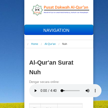
NAVIGATION
Home
Home
Al-Qur'an
Nuh
Profil
Al-Qur'an Surat
Al-Qur'an
Nuh
Tahfizh
Dengar secara online:
Talaqqi
Online