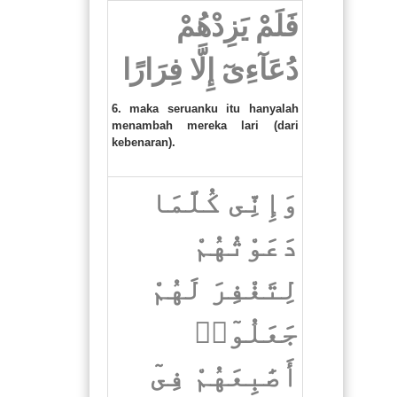
فَلَمْ يَزِدْهُمْ
دُعَآءِىٓ إِلَّا فِرَارًا
6. maka seruanku itu hanyalah
menambah mereka lari (dari
kebenaran).
وَإِنِّى كُلَّمَا
دَعَوْتُهُمْ
لِتَغْفِرَ لَهُمْ
جَعَلُوٓا۟
أَصَٰبِعَهُمْ فِىٓ