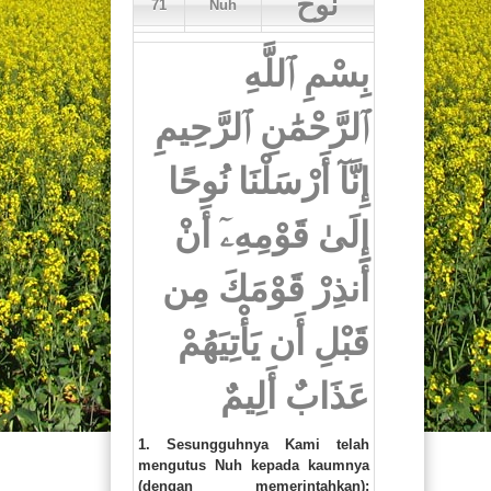
نوح
71
Nuh
Artikel
بِسْمِ ٱللَّهِ
Donasi
ٱلرَّحْمَٰنِ ٱلرَّحِيمِ
Newsletter
إِنَّآ أَرْسَلْنَا نُوحًا
Buku
إِلَىٰ قَوْمِهِۦٓ أَنْ
Kontak
أَنذِرْ قَوْمَكَ مِن
قَبْلِ أَن يَأْتِيَهُمْ
عَذَابٌ أَلِيمٌ
1. Sesungguhnya Kami telah
mengutus Nuh kepada kaumnya
(dengan memerintahkan):