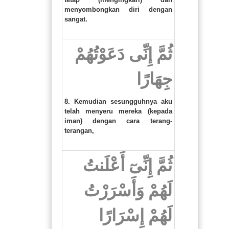
menyombongkan diri dengan
sangat.
ثُمَّ إِنِّى دَعَوْتُهُمْ
جِهَارًا
8. Kemudian sesungguhnya aku
telah menyeru mereka (kepada
iman) dengan cara terang-
terangan,
ثُمَّ إِنِّىٓ أَعْلَنتُ
لَهُمْ وَأَسْرَرْتُ
لَهُمْ إِسْرَارًا