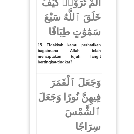
أَلَمْ تَرَوْا۟ كَيْفَ
خَلَقَ ٱللَّهُ سَبْعَ
سَمَٰوَٰتٍ طِبَاقًا
15. Tidakkah kamu perhatikan
bagaimana Allah telah
menciptakan tujuh langit
bertingkat-tingkat?
وَجَعَلَ ٱلْقَمَرَ
فِيهِنَّ نُورًا وَجَعَلَ
ٱلشَّمْسَ
سِرَاجًا