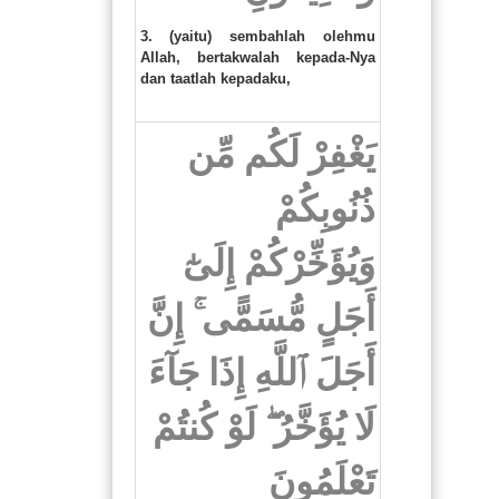
3. (yaitu) sembahlah olehmu
Allah, bertakwalah kepada-Nya
dan taatlah kepadaku,
يَغْفِرْ لَكُم مِّن
ذُنُوبِكُمْ
وَيُؤَخِّرْكُمْ إِلَىٰٓ
أَجَلٍ مُّسَمًّى ۚ إِنَّ
أَجَلَ ٱللَّهِ إِذَا جَآءَ
لَا يُؤَخَّرُ ۖ لَوْ كُنتُمْ
تَعْلَمُونَ