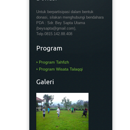
Untuk berpartisipasi dalam bentuk
donasi, silakan menghubungi bendahara
PDA : Sdr. Bey Sapta Utama
(beysapta@gmail.com),
Telp.0815.142.88.408
Program
Program Tahfizh
Program Wisata Talaqqi
Galeri