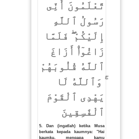
تَّعْلَمُونَ أَنِّى
رَسُولُ ٱللَّهِ
إِلَيْكُمْ ۖ فَلَمَّا
زَاغُوٓا۟ أَزَاغَ
ٱللَّهُ قُلُوبَهُمْ
ۚ وَٱللَّهُ لَا
يَهْدِى ٱلْقَوْمَ
ٱلْفَٰسِقِينَ
5. Dan (ingatlah) ketika Musa
berkata kepada kaumnya: "Hai
kaumku, mengapa kamu