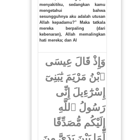
menyakitiku, sedangkan kamu
mengetahui bahwa
sesungguhnya aku adalah utusan
Allah kepadamu?" Maka tatkala
mereka berpaling (dari
kebenaran), Allah memalingkan
hati mereka; dan Al
وَإِذْ قَالَ عِيسَى
ٱبْنُ مَرْيَمَ يَٰبَنِىٓ
إِسْرَٰٓءِيلَ إِنِّى
رَسُولُ ٱللَّهِ
إِلَيْكُم مُّصَدِّقًا
لِّمَا بَيْنَ يَدَىَّ مِنَ