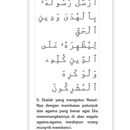
أَرْسَلَ رَسُولَهُۥ
بِٱلْهُدَىٰ وَدِينِ
ٱلْحَقِّ
لِيُظْهِرَهُۥ عَلَى
ٱلدِّينِ كُلِّهِۦ
وَلَوْ كَرِهَ
ٱلْمُشْرِكُونَ
9. Dialah yang mengutus Rasul-
Nya dengan membawa petunjuk
dan agama yang benar agar Dia
memenangkannya di atas segala
agama-agama meskipun orang
musyrik membenci.