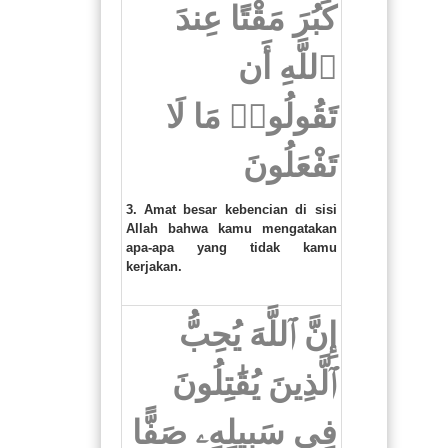
كَبُرَ مَقْتًا عِندَ
ٱللَّهِ أَن
تَقُولُوا۟ مَا لَا
تَفْعَلُونَ
3. Amat besar kebencian di sisi
Allah bahwa kamu mengatakan
apa-apa yang tidak kamu
kerjakan.
إِنَّ ٱللَّهَ يُحِبُّ
ٱلَّذِينَ يُقَٰتِلُونَ
فِى سَبِيلِهِۦ صَفًّا