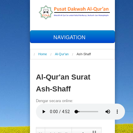
NAVIGATION
Home
Home
Al-Qur'an
Ash-Shaff
Profil
Al-Qur'an Surat
Al-Qur'an
Ash-Shaff
Tahfizh
Dengar secara online:
Talaqqi
Online