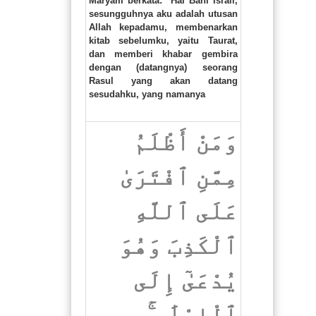
Maryam berkata: "Hai Bani Israil,
sesungguhnya aku adalah utusan
Allah kepadamu, membenarkan
kitab sebelumku, yaitu Taurat,
dan memberi khabar gembira
dengan (datangnya) seorang
Rasul yang akan datang
sesudahku, yang namanya
وَمَنْ أَظْلَمُ
مِمَّنِ ٱفْتَرَىٰ
عَلَى ٱللَّهِ
ٱلْكَذِبَ وَهُوَ
يُدْعَىٰٓ إِلَى
ٱلْإِسْلَٰمِ ۚ