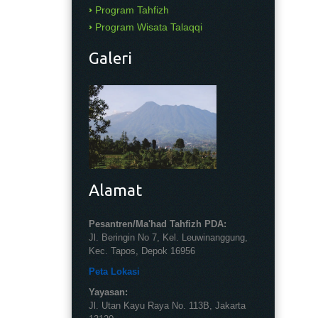
Program Tahfizh
Program Wisata Talaqqi
Galeri
Alamat
Pesantren/Ma'had Tahfizh PDA:
Jl. Beringin No 7, Kel. Leuwinanggung,
Kec. Tapos, Depok 16956
Peta Lokasi
Yayasan:
Jl. Utan Kayu Raya No. 113B, Jakarta