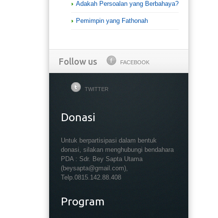
Adakah Persoalan yang Berbahaya?
Pemimpin yang Fathonah
Follow us
FACEBOOK
TWITTER
Donasi
Untuk berpartisipasi dalam bentuk
donasi, silakan menghubungi bendahara
PDA : Sdr. Bey Sapta Utama
(beysapta@gmail.com),
Telp.0815.142.88.408
Program