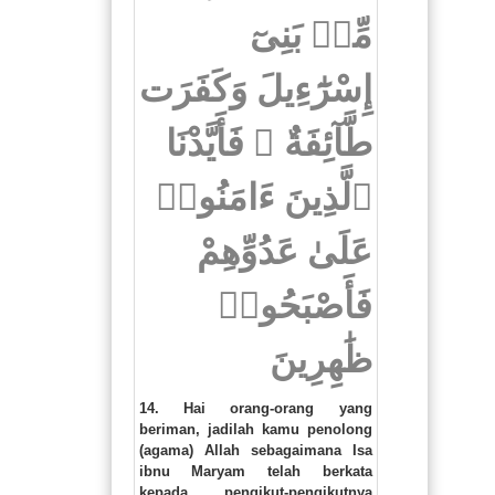
مِّنۢ بَنِىٓ
إِسْرَٰٓءِيلَ وَكَفَرَت
طَّآئِفَةٌ ۖ فَأَيَّدْنَا
ٱلَّذِينَ ءَامَنُوا۟
عَلَىٰ عَدُوِّهِمْ
فَأَصْبَحُوا۟
ظَٰهِرِينَ
14. Hai orang-orang yang
beriman, jadilah kamu penolong
(agama) Allah sebagaimana Isa
ibnu Maryam telah berkata
kepada pengikut-pengikutnya