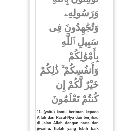
وَرَسُولِهِۦ
وَتُجَٰهِدُونَ فِى
سَبِيلِ ٱللَّهِ
بِأَمْوَٰلِكُمْ
وَأَنفُسِكُمْ ۚ ذَٰلِكُمْ
خَيْرٌ لَّكُمْ إِن
كُنتُمْ تَعْلَمُونَ
11. (yaitu) kamu beriman kepada
Allah dan Rasul-Nya dan berjihad
di jalan Allah dengan harta dan
jiwamu. Itulah yang lebih baik