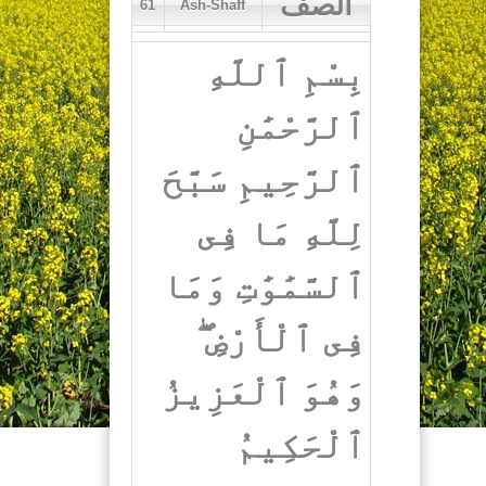
الصف
61
Ash-Shaff
Artikel
بِسْمِ ٱللَّهِ
Donasi
ٱلرَّحْمَٰنِ
Newsletter
ٱلرَّحِيمِ سَبَّحَ
Buku
لِلَّهِ مَا فِى
Kontak
ٱلسَّمَٰوَٰتِ وَمَا
فِى ٱلْأَرْضِ ۖ
وَهُوَ ٱلْعَزِيزُ
ٱلْحَكِيمُ