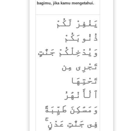
bagimu, jika kamu mengetahui.
يَغْفِرْ لَكُمْ
ذُنُوبَكُمْ
وَيُدْخِلْكُمْ جَنَّٰتٍ
تَجْرِى مِن
تَحْتِهَا
ٱلْأَنْهَٰرُ
وَمَسَٰكِنَ طَيِّبَةً
فِى جَنَّٰتِ عَدْنٍ ۚ