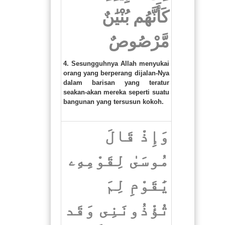
كَأَنَّهُم بُنْيَٰنٌ
مَّرْصُوصٌ
4. Sesungguhnya Allah menyukai
orang yang berperang dijalan-Nya
dalam barisan yang teratur
seakan-akan mereka seperti suatu
bangunan yang tersusun kokoh.
وَإِذْ قَالَ
مُوسَىٰ لِقَوْمِهِۦ
يَٰقَوْمِ لِمَ
تُؤْذُونَنِى وَقَد