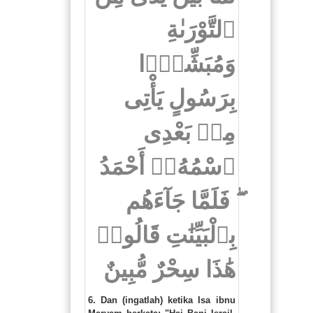
ٱلتَّوْرَىٰةِ
وَمُبَشِّرًۢا
بِرَسُولٍ يَأْتِى
مِنۢ بَعْدِى
ٱسْمُهُۥٓ أَحْمَدُ
ۖ فَلَمَّا جَآءَهُم
بِٱلْبَيِّنَٰتِ قَالُوا۟
هَٰذَا سِحْرٌ مُّبِينٌ
6. Dan (ingatlah) ketika Isa ibnu