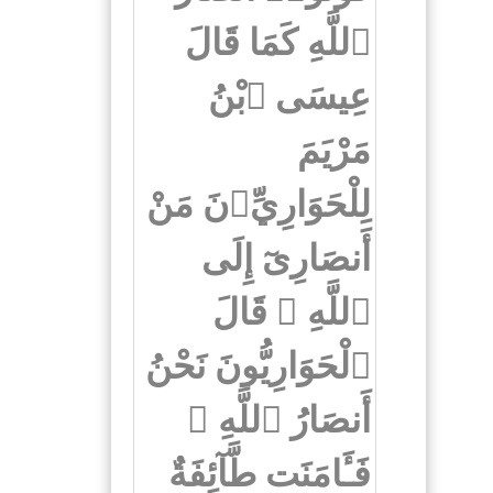
ٱللَّهِ كَمَا قَالَ
عِيسَى ٱبْنُ
مَرْيَمَ
لِلْحَوَارِيِّۦنَ مَنْ
أَنصَارِىٓ إِلَى
ٱللَّهِ ۖ قَالَ
ٱلْحَوَارِيُّونَ نَحْنُ
أَنصَارُ ٱللَّهِ ۖ
فَـَٔامَنَت طَّآئِفَةٌ