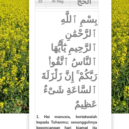
الحج
22
Al Hajj
Artikel
بِسْمِ ٱللَّهِ
Donasi
ٱلرَّحْمَٰنِ
Newsletter
ٱلرَّحِيمِ يَٰٓأَيُّهَا
Buku
ٱلنَّاسُ ٱتَّقُوا۟
Kontak
رَبَّكُمْ ۚ إِنَّ زَلْزَلَةَ
ٱلسَّاعَةِ شَىْءٌ
عَظِيمٌ
1. Hai manusia, bertakwalah
kepada Tuhanmu; sesungguhnya
kegoncangan hari kiamat itu