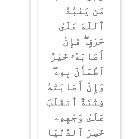
مَن يَعْبُدُ
ٱللَّهَ عَلَىٰ
حَرْفٍ ۖ فَإِنْ
أَصَابَهُۥ خَيْرٌ
ٱطْمَأَنَّ بِهِۦ ۖ
وَإِنْ أَصَابَتْهُ
فِتْنَةٌ ٱنقَلَبَ
عَلَىٰ وَجْهِهِۦ
خَسِرَ ٱلدُّنْيَا