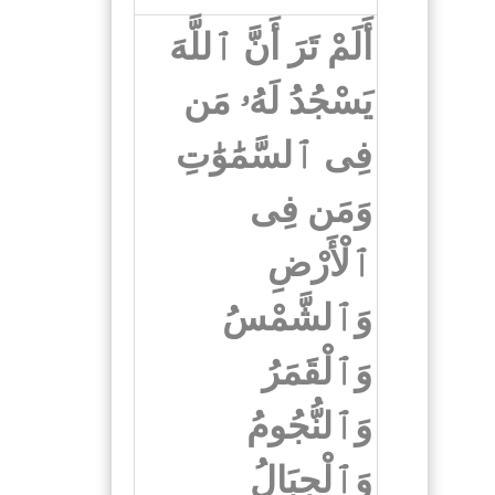
أَلَمْ تَرَ أَنَّ ٱللَّهَ
يَسْجُدُ لَهُۥ مَن
فِى ٱلسَّمَٰوَٰتِ
وَمَن فِى
ٱلْأَرْضِ
وَٱلشَّمْسُ
وَٱلْقَمَرُ
وَٱلنُّجُومُ
وَٱلْجِبَالُ