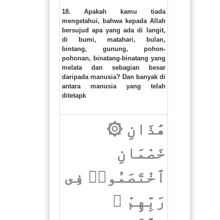
18. Apakah kamu tiada
mengetahui, bahwa kepada Allah
bersujud apa yang ada di langit,
di bumi, matahari, bulan,
bintang, gunung, pohon-
pohonan, binatang-binatang yang
melata dan sebagian besar
daripada manusia? Dan banyak di
antara manusia yang telah
ditetapk
۞ هَٰذَانِ
خَصْمَانِ
ٱخْتَصَمُوا۟ فِى
رَبِّهِمْ ۖ