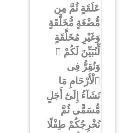
عَلَقَةٍ ثُمَّ مِن
مُّضْغَةٍ مُّخَلَّقَةٍ
وَغَيْرِ مُخَلَّقَةٍ
لِّنُبَيِّنَ لَكُمْ ۚ
وَنُقِرُّ فِى
ٱلْأَرْحَامِ مَا
نَشَآءُ إِلَىٰٓ أَجَلٍ
مُّسَمًّى ثُمَّ
نُخْرِجُكُمْ طِفْلًا