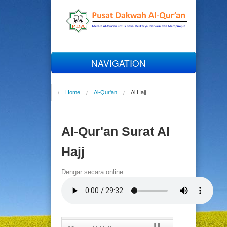
NAVIGATION
Home
Home
Al-Qur'an
Al Hajj
Profil
Al-Qur'an Surat Al
Al-Qur'an
Hajj
Tahfizh
Dengar secara online:
Talaqqi
Online