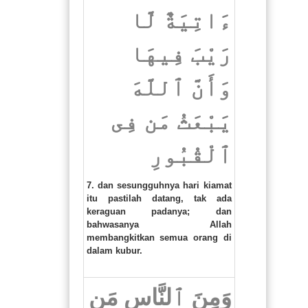
ءَاتِيَةٌ لَّا
رَيْبَ فِيهَا
وَأَنَّ ٱللَّهَ
يَبْعَثُ مَن فِى
ٱلْقُبُورِ
7. dan sesungguhnya hari kiamat
itu pastilah datang, tak ada
keraguan padanya; dan
bahwasanya Allah
membangkitkan semua orang di
dalam kubur.
وَمِنَ ٱلنَّاسِ مَن