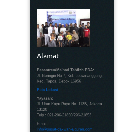
Alamat
Pesantren/Ma'had Tahfizh PDA:
Jl. Beringin No 7, Kel. Leuwinanggung,
Kec. Tapos, Depok 16956
Peta Lokasi
Yayasan:
Jl. Utan Kayu Raya No. 113B, Jakarta
13120
Telp : 021-296-21850/296-21853
Email:
info@pusat-dakwah-alquran.com