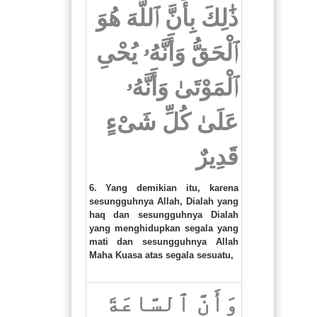
ذَٰلِكَ بِأَنَّ ٱللَّهَ هُوَ
ٱلْحَقُّ وَأَنَّهُۥ يُحْىِ
ٱلْمَوْتَىٰ وَأَنَّهُۥ
عَلَىٰ كُلِّ شَىْءٍ
قَدِيرٌ
6. Yang demikian itu, karena
sesungguhnya Allah, Dialah yang
haq dan sesungguhnya Dialah
yang menghidupkan segala yang
mati dan sesungguhnya Allah
Maha Kuasa atas segala sesuatu,
وَأَنَّ ٱلسَّاعَةَ