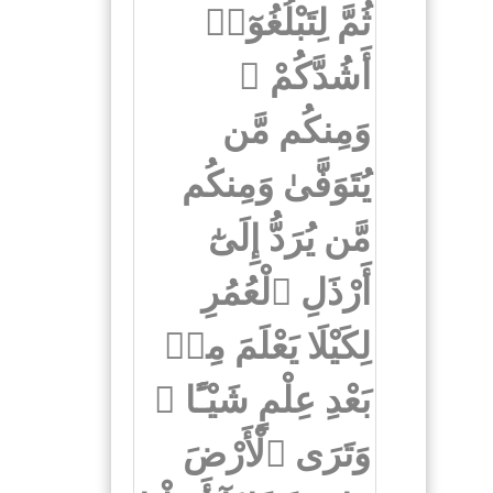
ثُمَّ لِتَبْلُغُوٓا۟
أَشُدَّكُمْ ۖ
وَمِنكُم مَّن
يُتَوَفَّىٰ وَمِنكُم
مَّن يُرَدُّ إِلَىٰٓ
أَرْذَلِ ٱلْعُمُرِ
لِكَيْلَا يَعْلَمَ مِنۢ
بَعْدِ عِلْمٍ شَيْـًٔا ۚ
وَتَرَى ٱلْأَرْضَ