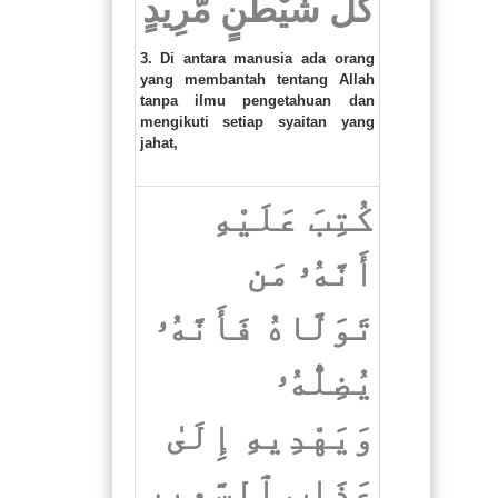
كُلَّ شَيْطَٰنٍ مَّرِيدٍ
3. Di antara manusia ada orang
yang membantah tentang Allah
tanpa ilmu pengetahuan dan
mengikuti setiap syaitan yang
jahat,
كُتِبَ عَلَيْهِ
أَنَّهُۥ مَن
تَوَلَّاهُ فَأَنَّهُۥ
يُضِلُّهُۥ
وَيَهْدِيهِ إِلَىٰ
عَذَابِ ٱلسَّعِيرِ