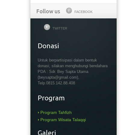
Follow us
FACEBOOK
TWITTER
Donasi
Untuk berpartisipasi dalam bentuk
donasi, silakan menghubungi bendahara
PDA : Sdr. Bey Sapta Utama
(beysapta@gmail.com),
Telp.0815.142.88.408
Program
Program Tahfizh
Program Wisata Talaqqi
Galeri