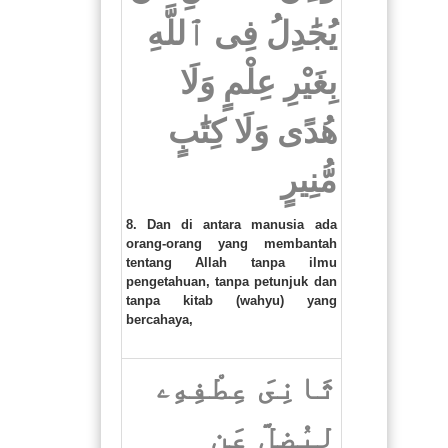
يُجَٰدِلُ فِى ٱللَّهِ
بِغَيْرِ عِلْمٍ وَلَا
هُدًى وَلَا كِتَٰبٍ
مُّنِيرٍ
8. Dan di antara manusia ada
orang-orang yang membantah
tentang Allah tanpa ilmu
pengetahuan, tanpa petunjuk dan
tanpa kitab (wahyu) yang
bercahaya,
ثَانِىَ عِطْفِهِۦ
لِيُضِلَّ عَن