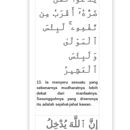
ضَرُّهُۥٓ أَقْرَبُ مِن
نَّفْعِهِۦ ۚ لَبِئْسَ
ٱلْمَوْلَىٰ
وَلَبِئْسَ
ٱلْعَشِيرُ
13. Ia menyeru sesuatu yang
sebenarnya mudharatnya lebih
dekat dari manfaatnya.
Sesungguhnya yang diserunya
itu adalah sejahat-jahat kawan.
إِنَّ ٱللَّهَ يُدْخِلُ