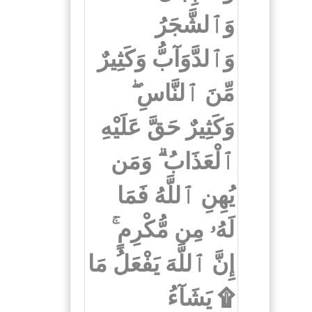
وَٱلشَّجَرُ
وَٱلدَّوَآبُّ وَكَثِيرٌ
مِّنَ ٱلنَّاسِ ۖ
وَكَثِيرٌ حَقَّ عَلَيْهِ
ٱلْعَذَابُ ۗ وَمَن
يُهِنِ ٱللَّهُ فَمَا
لَهُۥ مِن مُّكْرِمٍ ۚ
إِنَّ ٱللَّهَ يَفْعَلُ مَا
يَشَآءُ ۩