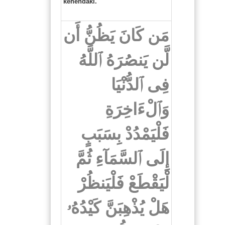
kehendaki.
مَن كَانَ يَظُنُّ أَن
لَّن يَنصُرَهُ ٱللَّهُ
فِى ٱلدُّنْيَا
وَٱلْءَاخِرَةِ
فَلْيَمْدُدْ بِسَبَبٍ
إِلَى ٱلسَّمَآءِ ثُمَّ
لْيَقْطَعْ فَلْيَنظُرْ
هَلْ يُذْهِبَنَّ كَيْدُهُۥ