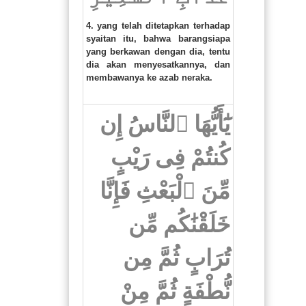
4. yang telah ditetapkan terhadap
syaitan itu, bahwa barangsiapa
yang berkawan dengan dia, tentu
dia akan menyesatkannya, dan
membawanya ke azab neraka.
يَٰٓأَيُّهَا ٱلنَّاسُ إِن
كُنتُمْ فِى رَيْبٍ
مِّنَ ٱلْبَعْثِ فَإِنَّا
خَلَقْنَٰكُم مِّن
تُرَابٍ ثُمَّ مِن
نُّطْفَةٍ ثُمَّ مِنْ