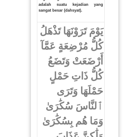
adalah suatu kejadian yang
sangat besar (dahsyat).
يَوْمَ تَرَوْنَهَا تَذْهَلُ
كُلُّ مُرْضِعَةٍ عَمَّآ
أَرْضَعَتْ وَتَضَعُ
كُلُّ ذَاتِ حَمْلٍ
حَمْلَهَا وَتَرَى
ٱلنَّاسَ سُكَٰرَىٰ
وَمَا هُم بِسُكَٰرَىٰ
وَلَٰكِنَّ عَذَابَ