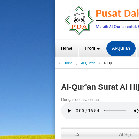
Home
Profil
Al-Qur'an
Home
Al-Qur'an
Al Hijr
Al-Qur'an Surat Al Hi
Dengar secara online:
15
Al Hijr