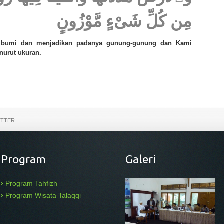
مِن كُلِّ شَىْءٍ مَّوْزُونٍ
 bumi dan menjadikan padanya gunung-gunung dan Kami
nurut ukuran.
ITTER
Program
Galeri
Program Tahfizh
Program Wisata Talaqqi