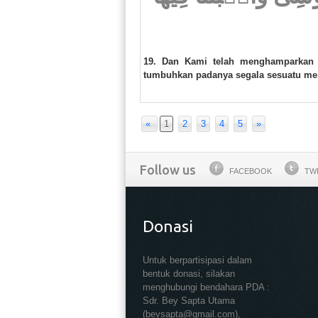
19. Dan Kami telah menghamparkan
tumbuhkan padanya segala sesuatu me
«
1
2
3
4
5
»
Follow us
FACEBOOK
TW
Donasi
Untuk berpartisipasi dalam
bentuk donasi, silakan
menghubungi bendahara PDA :
Sdr. Bey Sapta Utama
(beysapta@gmail.com),