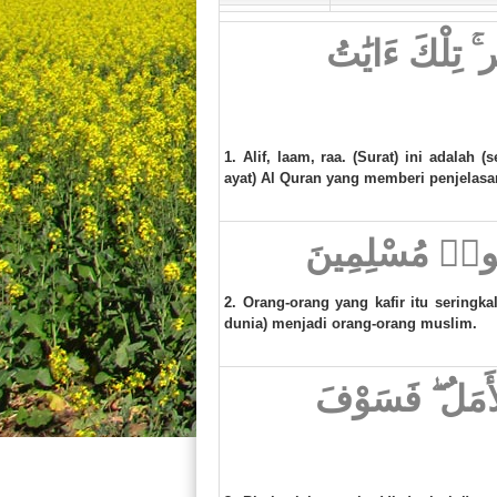
ۚ تِلْكَ ءَايَٰتُ
1. Alif, laam, raa. (Surat) ini adalah (
ayat) Al Quran yang memberi penjelasa
َانُوا۟ مُسْلِمِينَ
2. Orang-orang yang kafir itu seringka
dunia) menjadi orang-orang muslim.
 ٱلْأَمَلُ ۖ فَسَوْفَ