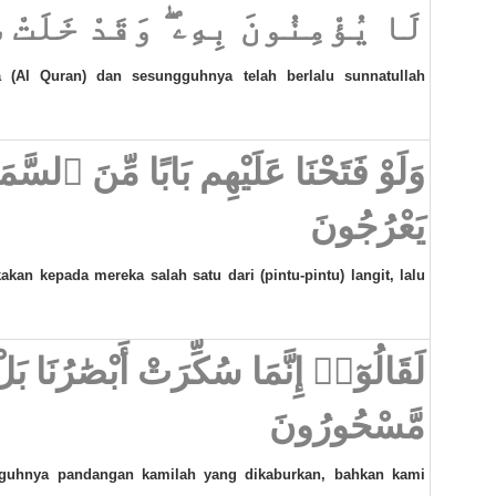
لَا يُؤْمِنُونَ بِهِۦ ۖ وَقَدْ خَلَتْ س
 (Al Quran) dan sesungguhnya telah berlalu sunnatullah
وَلَوْ فَتَحْنَا عَلَيْهِم بَابًا مِّنَ ٱلسَّ
يَعْرُجُونَ
an kepada mereka salah satu dari (pintu-pintu) langit, lalu
لَقَالُوٓا۟ إِنَّمَا سُكِّرَتْ أَبْصَٰرُنَا بَ
مَّسْحُورُونَ
ngguhnya pandangan kamilah yang dikaburkan, bahkan kami