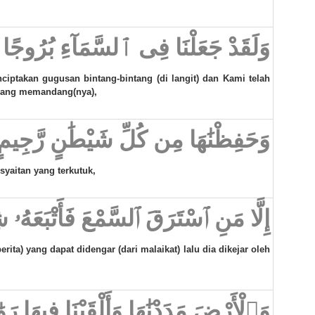
وَلَقَدْ جَعَلْنَا فِى ٱلسَّمَآءِ بُرُوجًا وَزَي
iptakan gugusan bintang-bintang (di langit) dan Kami telah
 yang memandang(nya),
وَحَفِظْنَٰهَا مِن كُلِّ شَيْطَٰنٍ رَّجِيمٍ
syaitan yang terkutuk,
إِلَّا مَنِ ٱسْتَرَقَ ٱلسَّمْعَ فَأَتْبَعَهُۥ 
erita) yang dapat didengar (dari malaikat) lalu dia dikejar oleh
وَٱلْأَرْضَ مَدَدْنَٰهَا وَأَلْقَيْنَا فِيهَا رَ