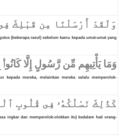
وَلَقَدْ أَرْسَلْنَا مِن قَبْلِكَ فِى
gutus (beberapa rasul) sebelum kamu kepada umat-umat yang
وَمَا يَأْتِيهِم مِّن رَّسُولٍ إِلَّا كَانُوا۟
pun kepada mereka, melainkan mereka selalu memperolok-
كَذَٰلِكَ نَسْلُكُهُۥ فِى قُلُوبِ ٱلْ
sa ingkar dan memperolok-olokkan itu) kedalam hati orang-
,