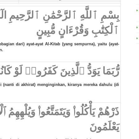
بِسْمِ ٱللَّهِ ٱلرَّحْمَٰنِ ٱلرَّحِيمِ الٓر 
ٱلْكِتَٰبِ وَقُرْءَانٍ مُّبِينٍ
sebagian dari) ayat-ayat Al-Kitab (yang sempurna), yaitu (ayat-
n.
رُّبَمَا يَوَدُّ ٱلَّذِينَ كَفَرُوا۟ لَوْ ك
li (nanti di akhirat) menginginkan, kiranya mereka dahulu (di
ذَرْهُمْ يَأْكُلُوا۟ وَيَتَمَتَّعُوا۟ وَيُلْهِهِمُ
يَعْلَمُونَ