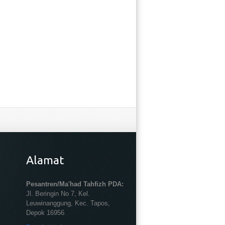
Alamat
Pesantren/Ma'had Tahfizh PDA:
Jl. Beringin No 7, Kel.
Leuwinanggung, Kec. Tapos,
Depok 16956