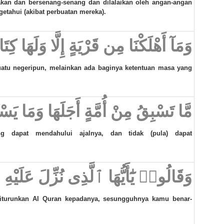
makan dan bersenang-senang dan dilalaikan oleh angan-angan
etahui (akibat perbuatan mereka).
وَمَآ أَهْلَكْنَا مِن قَرْيَةٍ إِلَّا وَلَهَا كِت
atu negeripun, melainkan ada baginya ketentuan masa yang
مَّا تَسْبِقُ مِنْ أُمَّةٍ أَجَلَهَا وَمَا يَسْ
 dapat mendahului ajalnya, dan tidak (pula) dapat
وَقَالُوا۟ يَٰٓأَيُّهَا ٱلَّذِى نُزِّلَ عَلَيْهِ
diturunkan Al Quran kepadanya, sesungguhnya kamu benar-