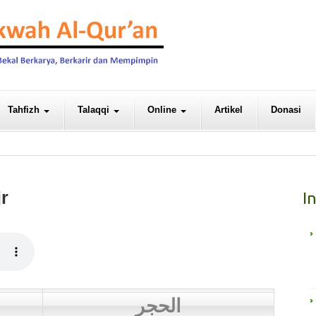
Tahfizh
Talaqqi
Online
Artikel
Donasi
jr
I
الحجر