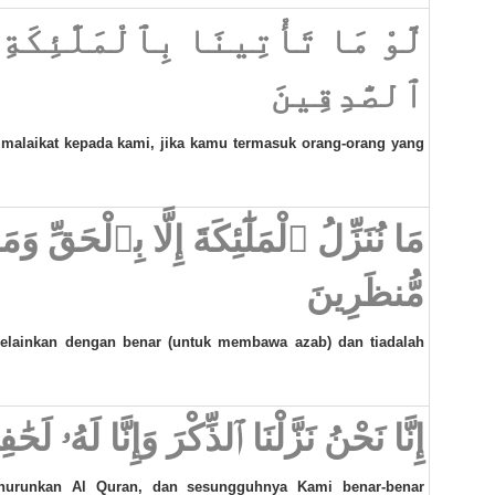
لَّوْ مَا تَأْتِينَا بِٱلْمَلَٰٓئِكَةِ
ٱلصَّٰدِقِينَ
malaikat kepada kami, jika kamu termasuk orang-orang yang
مَا نُنَزِّلُ ٱلْمَلَٰٓئِكَةَ إِلَّا بِٱلْحَقِّ وَ
مُّنظَرِينَ
elainkan dengan benar (untuk membawa azab) dan tiadalah
إِنَّا نَحْنُ نَزَّلْنَا ٱلذِّكْرَ وَإِنَّا لَهُۥ لَح
nurunkan Al Quran, dan sesungguhnya Kami benar-benar